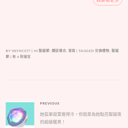
BY
NSYNCS77
IN
聖誕節
,
贈送場合
,
首頁
TAGGED
交換禮物
,
聖誕
在
節
有 4 則留言
〈聖
誕
節
必
備
交
換
文
PREVIOUS
禮
Previous
物，
章
她孤單寂寞覺得冷，你就是為她點亮聖誕夜
讓
post:
導
的超級暖男！
你