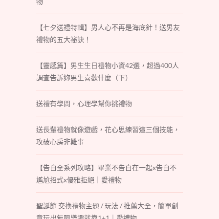
物
【七夕送禮特輯】男人心不再是海底針！送男友
禮物的五大祕訣！
【靈感篇】男生生日禮物小資42選，超過400人
調查告訴妳男生喜歡什麼（下）
送禮有學問，心理學幫你挑禮物
送長輩禮物就像遊戲，花心思練習這三個技能，
攻破心房非難事
【告白全系列攻略】畢業不告白在一起x告白不
尷尬招式x優雅拒絕｜愛禮物
聖誕節 交換禮物主題 / 玩法 / 推薦大全，簡單創
意玩出無限樂趣就靠1+1｜愛禮物