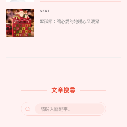
覽
一
秒
NEXT
變
Next
成
聖誕節：讓心愛的她暖心又暖胃
禮
post:
物
達
人〉
中
文章搜尋
SEARCH
FOR: