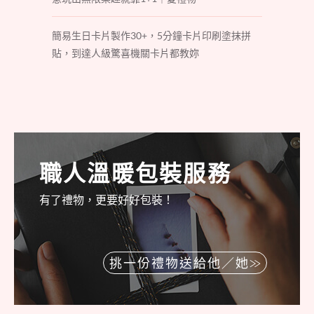
簡易生日卡片製作30+，5分鐘卡片印刷塗抹拼
貼，到達人級驚喜機關卡片都教妳
職人溫暖包裝服務
有了禮物，更要好好包裝！
挑一份禮物送給他／她