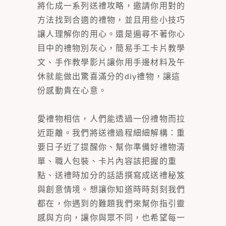
將化成一系列送禮攻略，邀請你用對的
方法找到合適的禮物，並且用些小技巧
讓人理解你的用心。還是遍尋不著你心
目中的禮物別灰心，簡易手工卡片教學
文、手作教學影片讓你用手邊材料及午
休就能做出驚喜滿分的diy禮物，讓這
份感動貴在心意。
愛禮物相信，人們能透過一份禮物而拉
近距離。我們將送禮過程細細解構：重
要日子近了提醒你、幫你準備好禮物清
單、職人包裝、卡片內容該把握的重
點、送禮時加分的話語撰寫成送禮秘笈
與創意情境。想讓你知道時時刻刻我們
都在，你遇到的難題我們來幫你指引靈
感與方向，讓你與眾不同，也希望每一