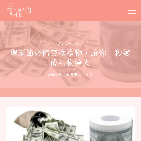
Skip
to
content
2015-12-07
聖誕節必備交換禮物，讓你一秒變
成禮物達人
聖誕節
贈送場合
首頁