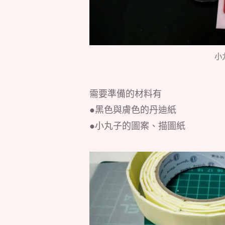
小
需要準備的材料有
●黑色與膚色的丹迪紙
●小丸子的圖案、描圖紙