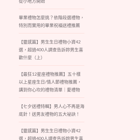
從小地方開始
畢業禮物怎麼挑？依階段選禮物，
特別而實用的畢業祝福送禮推薦
【靈感篇】男生生日禮物小資42
選，超過400人調查告訴妳男生喜
歡什麼（上）
【最狂12星座禮物推薦】五十樣
以上星座生日/情人節禮物推薦，
講到你心坎的禮物清單｜愛禮物
【七夕送禮特輯】男人心不再是海
底針！送男友禮物的五大祕訣！
【靈感篇】男生生日禮物小資42
選，超過400人調查告訴妳男生喜