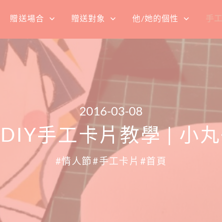
贈送場合
贈送對象
他/她的個性
手
2016-03-08
 DIY手工卡片教學 | 
情人節
手工卡片
首頁