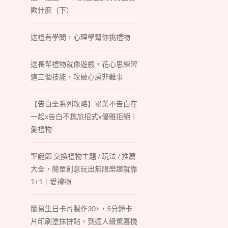
歡什麼（下）
送禮有學問，心理學幫你挑禮物
送長輩禮物就像遊戲，花心思練習
這三個技能，攻破心房非難事
【告白全系列攻略】畢業不告白在
一起x告白不尷尬招式x優雅拒絕｜
愛禮物
聖誕節 交換禮物主題 / 玩法 / 推薦
大全，簡單創意玩出無限樂趣就靠
1+1｜愛禮物
簡易生日卡片製作30+，5分鐘卡
片印刷塗抹拼貼，到達人級驚喜機