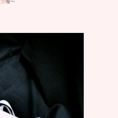
教學
喔～