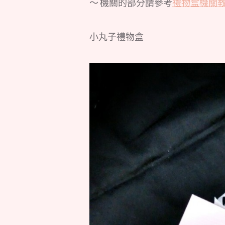
～ 機關的部分請參考
禮物盒機關
小丸子禮物盒