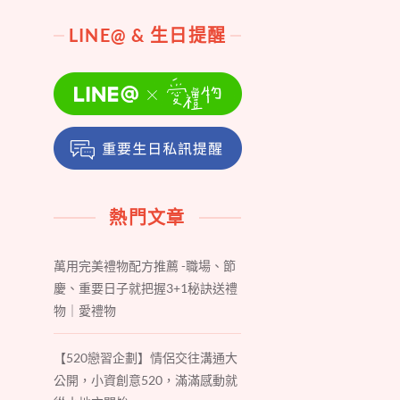
LINE@ & 生日提醒
熱門文章
萬用完美禮物配方推薦 -職場、節
慶、重要日子就把握3+1秘訣送禮
物｜愛禮物
【520戀習企劃】情侶交往溝通大
公開，小資創意520，滿滿感動就