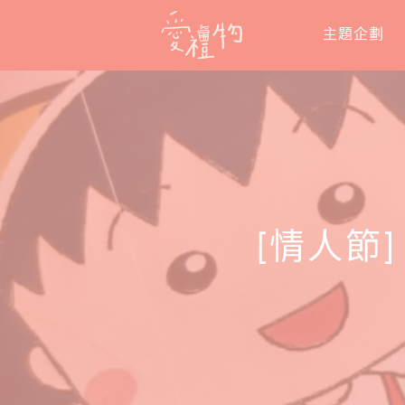
Skip
主題企劃
to
content
[情人節]