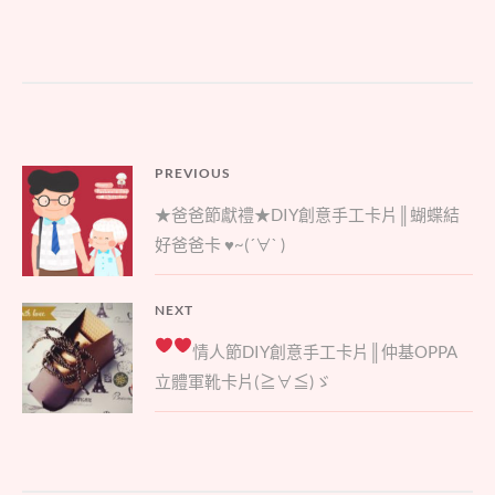
文
PREVIOUS
Previous
章
★爸爸節獻禮★DIY創意手工卡片║蝴蝶結
post:
導
好爸爸卡 ♥~(´∀` )
覽
NEXT
Next
情人節
DIY創意手工卡片║仲基OPPA
post:
立體軍靴卡片(≧∀≦)ゞ