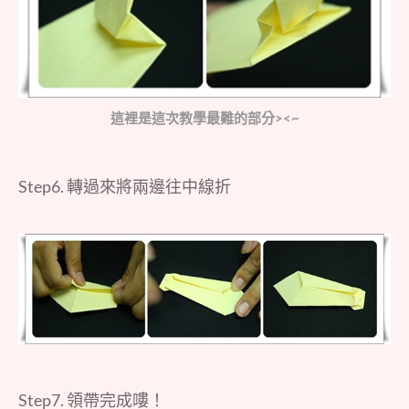
這裡是這次教學最難的部分><~
Step6. 轉過來將兩邊往中線折
Step7. 領帶完成嘍！