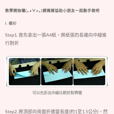
教學開始囉(｡◕∀◕｡)請媽媽協助小朋友一起動手做吧
I. 襯衫
Step1. 首先拿出一張A4紙，將紙張的長邊向中線進
行對折
可以先折出中線比較好對齊喔
Step2. 將頂部向背面折適當長度(約1至1.5公分)，然