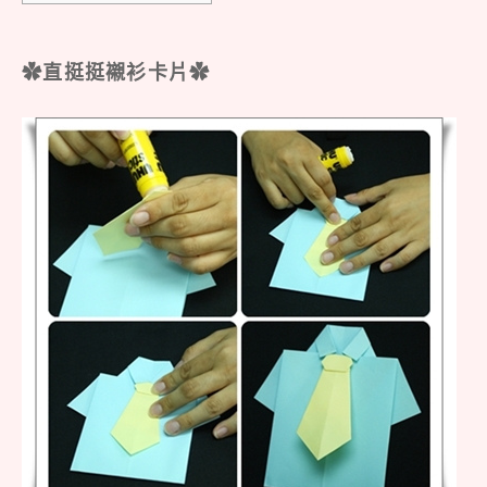
✿直挺挺襯衫卡片✿