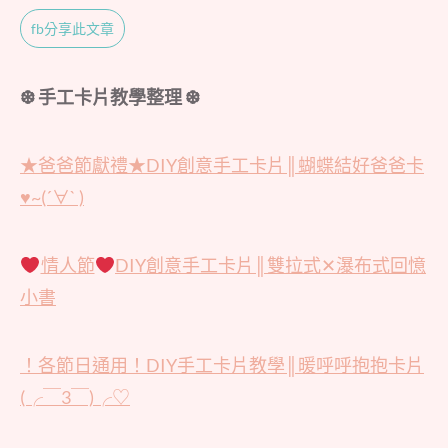
fb分享此文章
❆ 手工卡片教學整理 ❆
★爸爸節獻禮★DIY創意手工卡片║蝴蝶結好爸爸卡
♥~(´∀` )
情人節
DIY創意手工卡片║雙拉式✕瀑布式回憶
小書
！各節日通用！DIY手工卡片教學║暖呼呼抱抱卡片
(╭￣3￣)╭♡