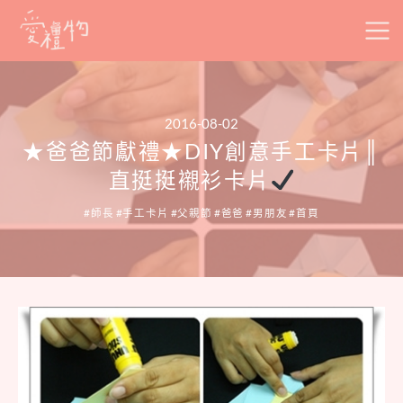
Skip
to
content
2016-08-02
★爸爸節獻禮★DIY創意手工卡片║
直挺挺襯衫卡片
師長
手工卡片
父親節
爸爸
男朋友
首頁