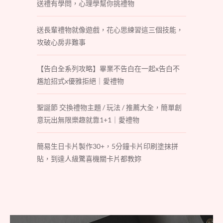
送禮有學問，心理學幫你挑禮物
送長輩禮物就像遊戲，花心思練習這三個技能，
攻破心房非難事
【告白全系列攻略】畢業不告白在一起x告白不
尷尬招式x優雅拒絕｜愛禮物
聖誕節 交換禮物主題 / 玩法 / 推薦大全，簡單創
意玩出無限樂趣就靠1+1｜愛禮物
簡易生日卡片製作30+，5分鐘卡片印刷塗抹拼
貼，到達人級驚喜機關卡片都教妳