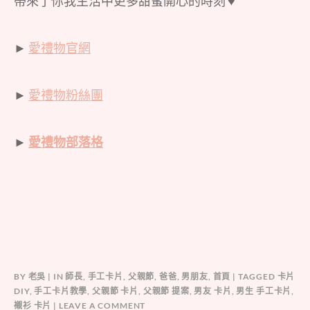
帶來了你我生活中更多甜蜜開心的時刻 ♥
►
愛禮物官網
►
愛禮物粉絲團
►
愛禮物部落格
BY
老吳
IN
師長
,
手工卡片
,
父親節
,
爸爸
,
男朋友
,
首頁
TAGGED
卡片
DIY
,
手工卡片教學
,
父親節 卡片
,
父親節 提案
,
男友 卡片
,
男生 手工卡片
,
襯衫 卡片
LEAVE A COMMENT