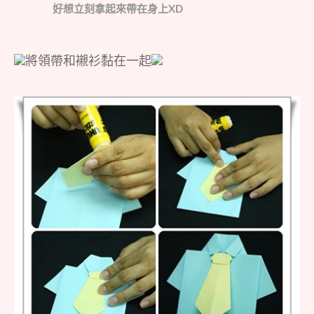
好想立刻拿起來帶在身上XD
將領帶和襯衫黏在一起