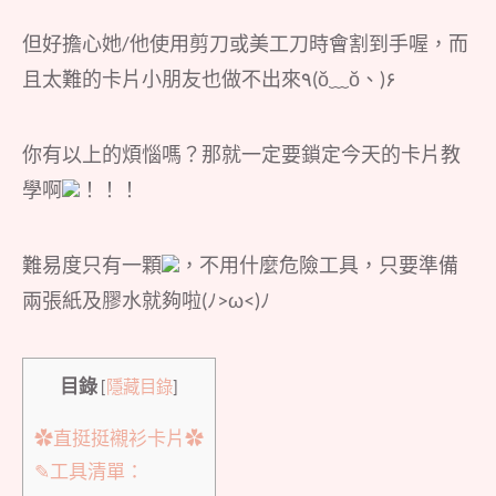
但好擔心她/他使用剪刀或美工刀時會割到手喔，而
且太難的卡片小朋友也做不出來٩(ŏ﹏ŏ、)۶
你有以上的煩惱嗎？那就一定要鎖定今天的卡片教
學啊
！！！
難易度只有一顆
，不用什麼危險工具，只要準備
兩張紙及膠水就夠啦(ﾉ>ω<)ﾉ
目錄
[
隱藏目錄
]
✿直挺挺襯衫卡片✿
✎工具清單：