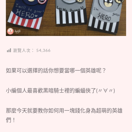
瀏覽人次：
54,366
如果可以選擇的話你想要當哪一個英雄呢？
小編個人最喜歡黑暗騎士裡的蝙蝠俠了(〃∀〃)
那麼今天就要教你如何用一塊錢化身為超萌的英雄
們！