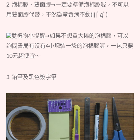
2. 泡棉膠、雙面膠➞一定要準備泡棉膠喔，不可以
用雙面膠代替，不然徽章會滑不動(|||ﾟдﾟ)
愛禮物小提醒➞如果不想買大捲的泡棉膠，可以
詢問書局有沒有4小塊裝一袋的泡棉膠喔，一包只要
10元超便宜～
3. 鉛筆及黑色簽字筆