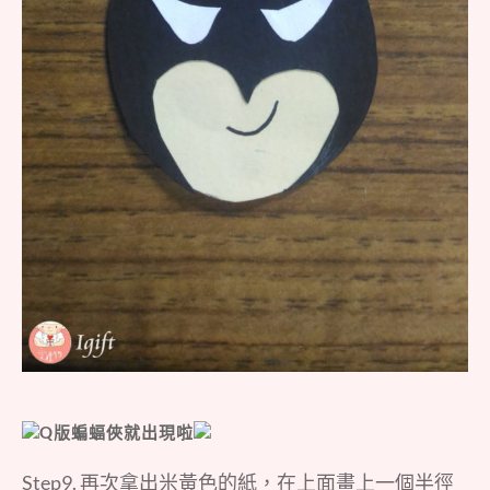
Q版蝙蝠俠就出現啦
Step9. 再次拿出米黃色的紙，在上面畫上一個半徑