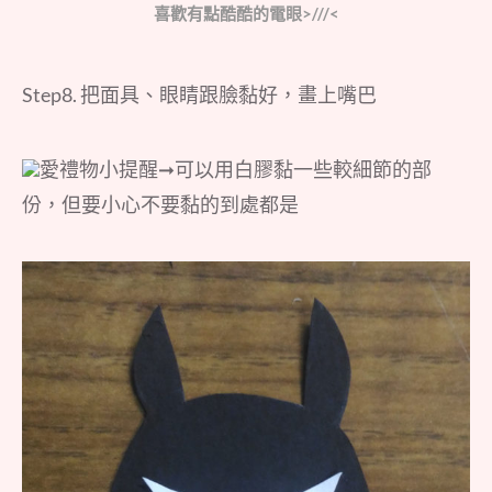
喜歡有點酷酷的電眼>///<
Step8. 把面具、眼睛跟臉黏好，畫上嘴巴
愛禮物小提醒➞可以用白膠黏一些較細節的部
份，但要小心不要黏的到處都是