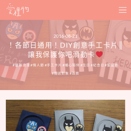
Skip
to
content
2016-08-21
！各節日通用！DIY創意手工卡片║
讓我保護你吧滑動卡
優雅浪漫
情人節
手工卡片
暖心陪伴
生日
紀念日
聖誕節
贈送對象
首頁