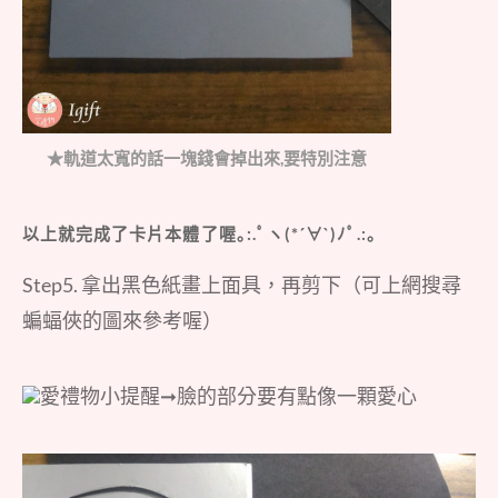
★軌道太寬的話一塊錢會掉出來,要特別注意
以上就完成了卡片本體了喔｡:.ﾟヽ(*´∀`)ﾉﾟ.:｡
Step5. 拿出黑色紙畫上面具，再剪下（可上網搜尋
蝙蝠俠的圖來參考喔）
愛禮物小提醒➞臉的部分要有點像一顆愛心