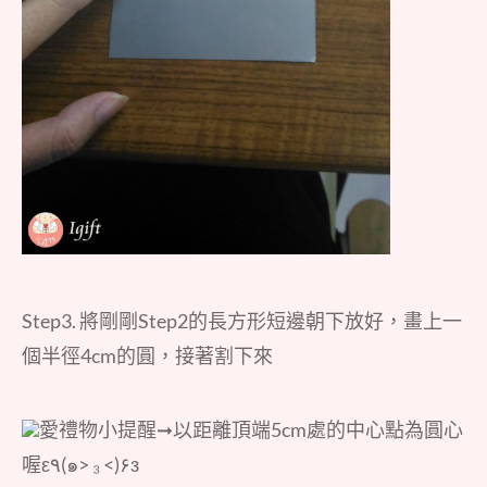
Step3. 將剛剛Step2的長方形短邊朝下放好，畫上一
個半徑4cm的圓，接著割下來
愛禮物小提醒➞以距離頂端5cm處的中心點為圓心
喔ε٩(๑> ₃ <)۶з