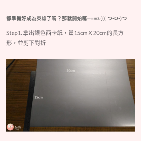
都準備好成為英雄了嗎？那就開始囉─=≡Σ((( つ•̀Ω•́)つ
Step1. 拿出銀色西卡紙，量15cm X 20cm的長方
形，並剪下對折