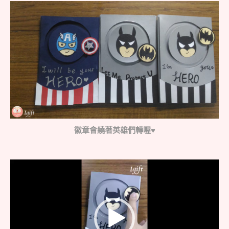
徽章會繞著英雄們轉喔♥
視
訊
播
放