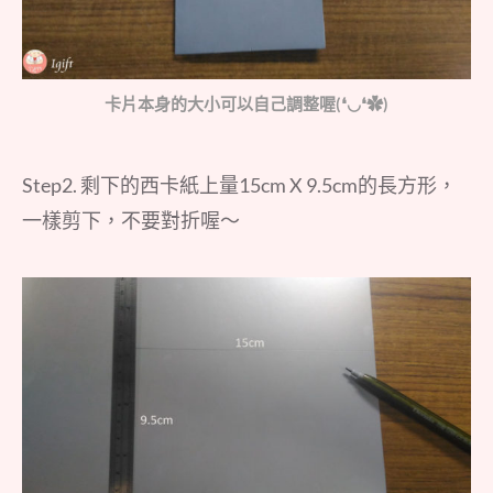
卡片本身的大小可以自己調整喔(❛◡❛✿)
Step2. 剩下的西卡紙上量15cm X 9.5cm的長方形，
一樣剪下，不要對折喔～