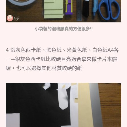
小袋裝的泡棉膠真的方便很多!!
4. 銀灰色西卡紙、黑色紙、米黃色紙、白色紙A4各
一➞銀灰色西卡紙比較硬且亮適合拿來做卡片本體
喔，也可以選擇其他材質較硬的紙