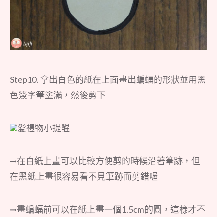
Step10. 拿出白色的紙在上面畫出蝙蝠的形狀並用黑
色簽字筆塗滿，然後剪下
愛禮物小提醒
➞在白紙上畫可以比較方便剪的時候沿著筆跡，但
在黑紙上畫很容易看不見筆跡而剪錯喔
➞畫蝙蝠前可以在紙上畫一個1.5cm的圓，這樣才不