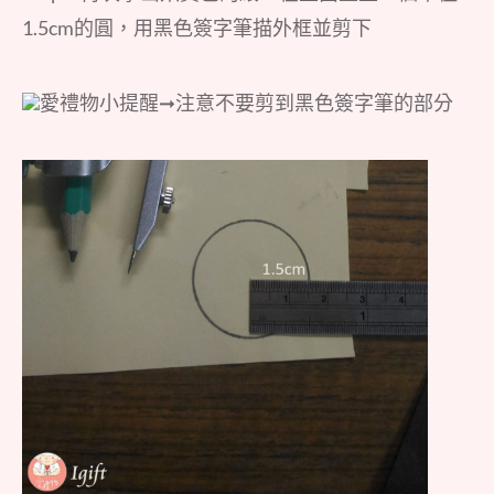
1.5cm的圓，用黑色簽字筆描外框並剪下
愛禮物小提醒➞注意不要剪到黑色簽字筆的部分