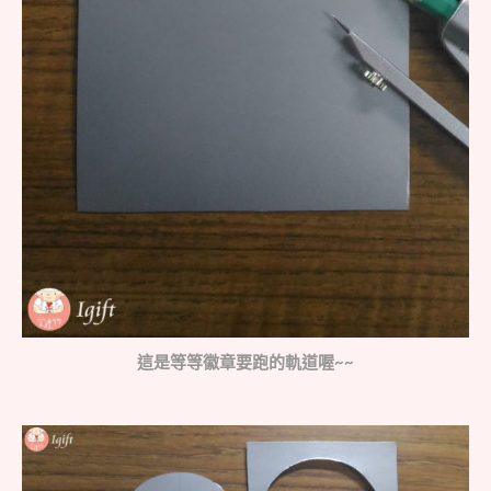
這是等等徽章要跑的軌道喔~~