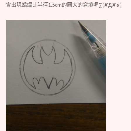
會出現蝙蝠比半徑1.5cm的圓大的窘境喔∑(✘Д✘๑ )