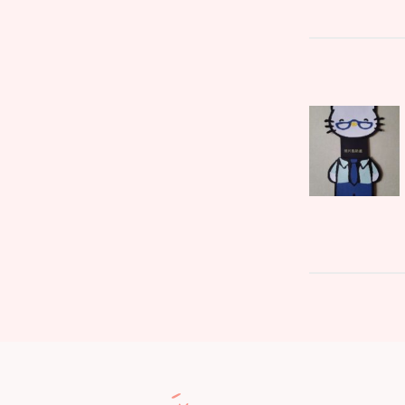
文
Parent
章
post:
導
覽