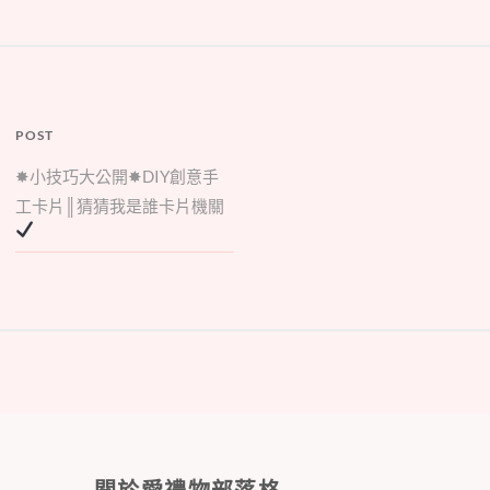
POST
✸小技巧大公開✸DIY創意手
工卡片║猜猜我是誰卡片機關