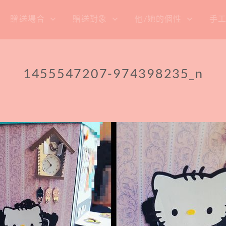
贈送場合
贈送對象
他/她的個性
手
1455547207-974398235_n