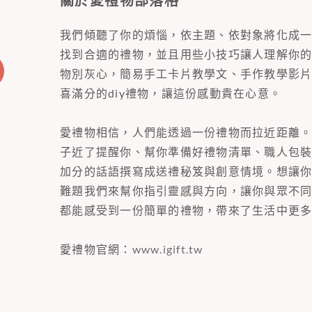
關於愛禮物部落格
我們傾聽了你的煩惱，依主題、依對象將化成
找到合適的禮物，並且用些小技巧讓人理解你
物別灰心，簡易手工卡片教學文、手作教學影
喜滿分的diy禮物，讓這份感動貴在心意。
愛禮物相信，人們能透過一份禮物而拉近距離
子近了提醒你、幫你準備好禮物清單、職人包
加分的話語撰寫成送禮秘笈與創意情境。想讓
難題我們來幫你指引靈感與方向，讓你與眾不
都能感受到一份簡單的禮物，帶來了生活中更
愛禮物官網：
www.igift.tw