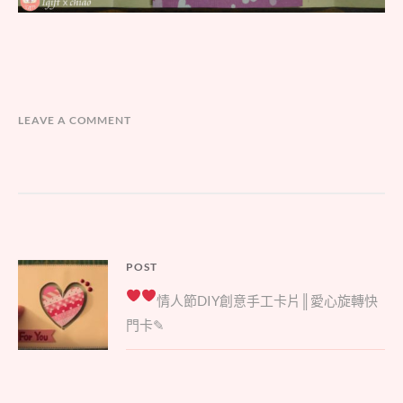
LEAVE A COMMENT
文
POST
Parent
章
情人節
DIY創意手工卡片║愛心旋轉快
post:
導
門卡✎
覽