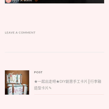
LEAVE A COMMENT
文
POST
Parent
章
★一起出走吧★DIY創意手工卡片║行李箱
post:
導
造型卡片✎
覽