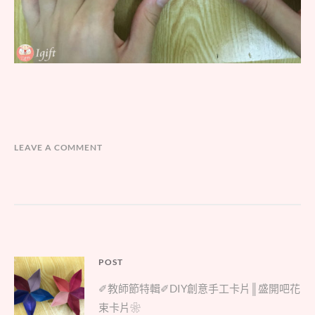
LEAVE A COMMENT
文
POST
Parent
章
✐教師節特輯✐DIY創意手工卡片║盛開吧花
post:
導
束卡片❀