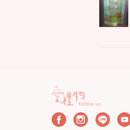
文
Parent
章
post:
導
覽