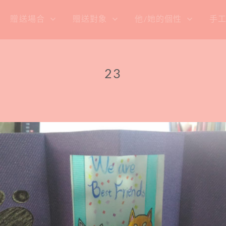
贈送場合
贈送對象
他/她的個性
手
23