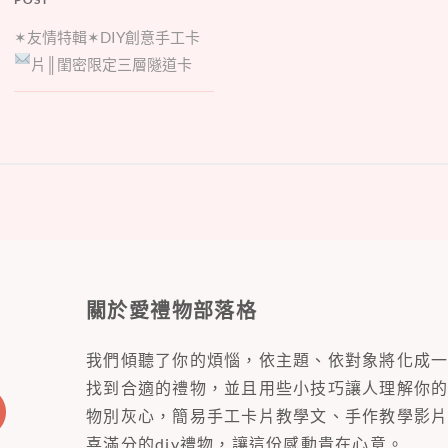
✶友情特輯✶DIY創意手工卡
片║閨密限定三層隧道卡
關於愛禮物部落格
我們傾聽了你的煩惱，依主題、依對象將化成
找到合適的禮物，並且用些小技巧讓人理解你
物別灰心，簡易手工卡片教學文、手作教學影
喜滿分的diy禮物，讓這份感動貴在心意。