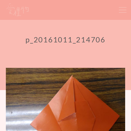
Skip
to
content
p_20161011_214706