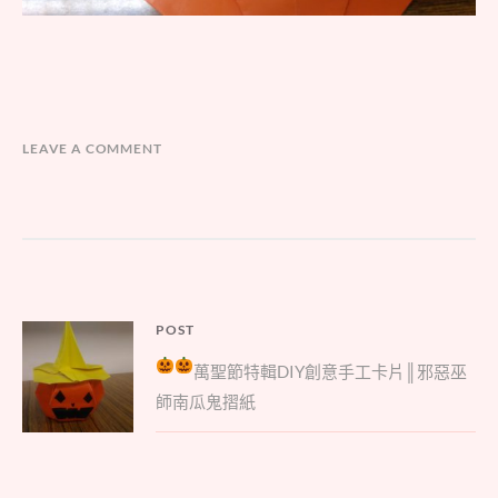
LEAVE A COMMENT
文
POST
Parent
章
萬聖節特輯
DIY創意手工卡片║邪惡巫
post:
導
師南瓜鬼摺紙
覽