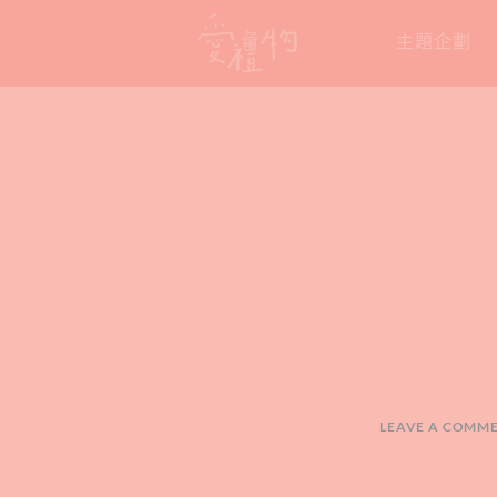
Skip
主題企劃
to
content
LEAVE A COMM