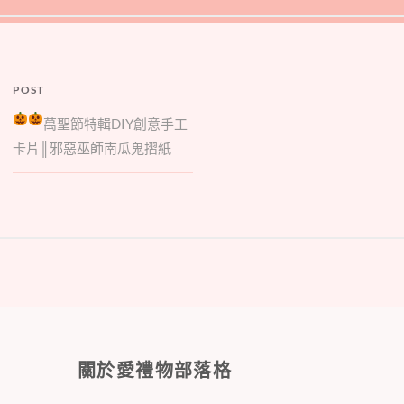
POST
萬聖節特輯
DIY創意手工
卡片║邪惡巫師南瓜鬼摺紙
關於愛禮物部落格