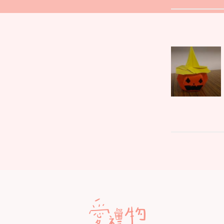
文
Parent
章
post:
導
覽