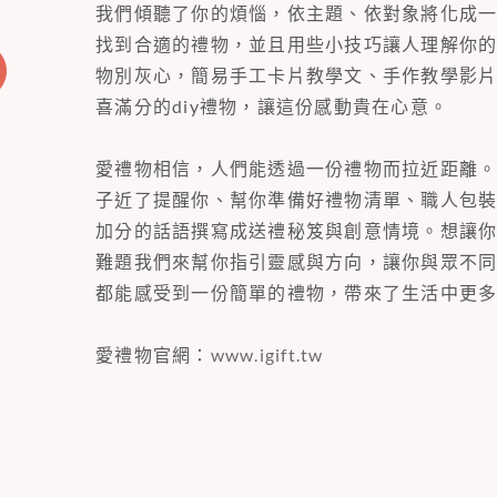
我們傾聽了你的煩惱，依主題、依對象將化成
找到合適的禮物，並且用些小技巧讓人理解你
物別灰心，簡易手工卡片教學文、手作教學影
喜滿分的diy禮物，讓這份感動貴在心意。
愛禮物相信，人們能透過一份禮物而拉近距離
子近了提醒你、幫你準備好禮物清單、職人包
加分的話語撰寫成送禮秘笈與創意情境。想讓
難題我們來幫你指引靈感與方向，讓你與眾不
都能感受到一份簡單的禮物，帶來了生活中更
愛禮物官網：
www.igift.tw