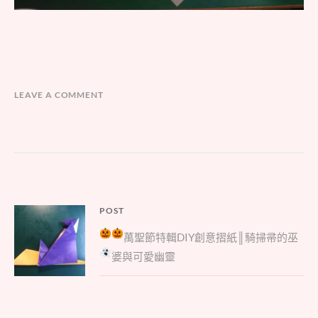
LEAVE A COMMENT
文
POST
Parent
章
萬聖節特輯
DIY創意摺紙║騎掃帚的巫
post:
導
婆與可愛幽靈
覽