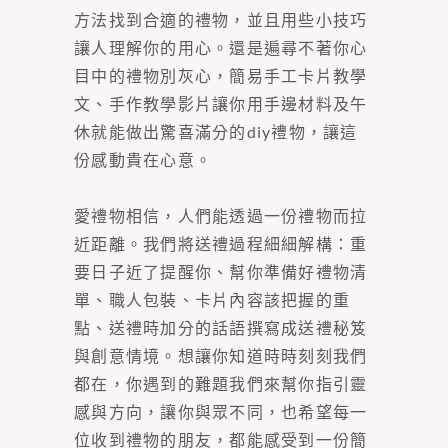
方法找到合適的禮物，並且用些小技巧
讓人理解你的用心。還是遍尋不著你心
目中的禮物別灰心，簡易手工卡片教學
文、手作教學影片讓你用手邊材料及午
休就能做出驚喜滿分的diy禮物，讓這
份感動貴在心意。
愛禮物相信，人們能透過一份禮物而拉
近距離。我們將送禮過程細細解構：重
要日子近了提醒你、幫你準備好禮物清
單、職人包裝、卡片內容該把握的重
點、送禮時加分的話語撰寫成送禮秘笈
與創意情境。想讓你知道時時刻刻我們
都在，你遇到的難題我們來幫你指引靈
感與方向，讓你與眾不同，也希望每一
位收到禮物的朋友，都能感受到一份簡