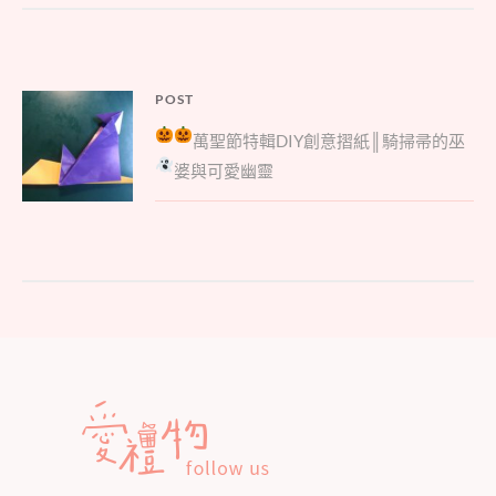
文
POST
Parent
章
萬聖節特輯
DIY創意摺紙║騎掃帚的巫
post:
導
婆與可愛幽靈
覽