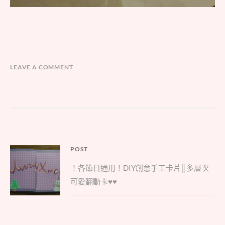
LEAVE A COMMENT
文
POST
Parent
章
！各節日通用！DIY創意手工卡片║多層次
post:
導
可愛翻動卡♥♥
覽