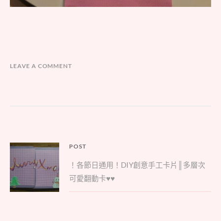
LEAVE A COMMENT
文
POST
Parent
章
！各節日通用！DIY創意手工卡片║多層次
post:
導
可愛翻動卡♥♥
覽