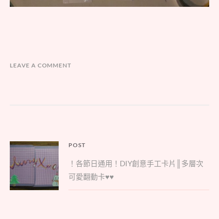
LEAVE A COMMENT
文
POST
Parent
章
！各節日通用！DIY創意手工卡片║多層次
post:
導
可愛翻動卡♥♥
覽