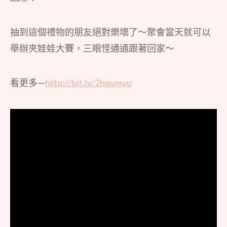
抽到這個禮物的朋友絕對樂壞了～聚會當天就可以
舉辦夾娃娃大賽，三眼怪通通跟著回家～
看更多—
http://bit.ly/2hpvmyu