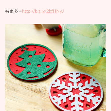
看更多—
http://bit.ly/2hfHNyJ