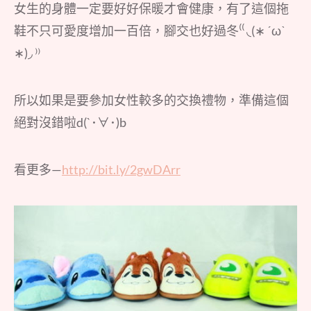
女生的身體一定要好好保暖才會健康，有了這個拖
鞋不只可愛度增加一百倍，腳交也好過冬⁽⁽ ◟(∗ ˊωˋ
∗)◞ ⁾⁾
所以如果是要參加女性較多的交換禮物，準備這個
絕對沒錯啦d(`･∀･)b
看更多—
http://bit.ly/2gwDArr