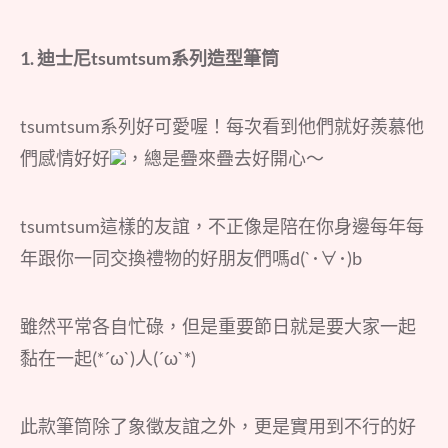
1.
迪士尼
tsumtsum
系列造型筆筒
tsumtsum系列好可愛喔！每次看到他們就好羨慕他
們感情好好
，總是疊來疊去好開心～
tsumtsum這樣的友誼，不正像是陪在你身邊每年每
年跟你一同交換禮物的好朋友們嗎d(`･∀･)b
雖然平常各自忙碌，但是重要節日就是要大家一起
黏在一起(*´ω`)人(´ω`*)
此款筆筒除了象徵友誼之外，更是實用到不行的好