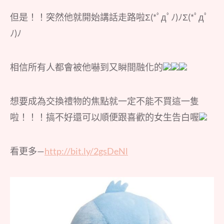
但是！！突然他就開始講話走路啦Σ(*ﾟдﾟﾉ)ﾉΣ(*ﾟдﾟ
ﾉ)ﾉ
相信所有人都會被他嚇到又瞬間融化的
想要成為交換禮物的焦點就一定不能不買這一隻
啦！！！搞不好還可以順便跟喜歡的女生告白喔
看更多—
http://bit.ly/2gsDeNl