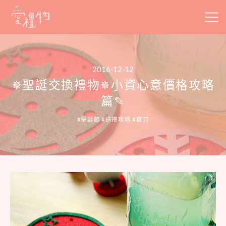
Skip
to
content
2016-12-12
✵聖誕交換禮物✵小資心意價格攻略
篇✎
聖誕節
送禮攻略
首頁