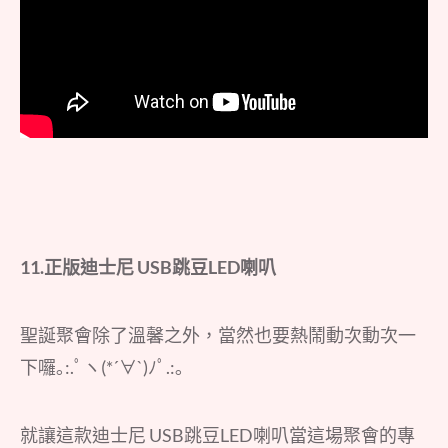
11.
正版迪士尼
USB
跳豆
LED
喇叭
聖誕聚會除了溫馨之外，當然也要熱鬧動次動次一
下囉｡:.ﾟヽ(*´∀`)ﾉﾟ.:｡
就讓這款迪士尼 USB跳豆LED喇叭當這場聚會的專