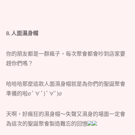
8. 人面濕身帽
你的朋友都是一群瘋子，每次聚會都會吵到店家要
趕你們嗎？
哈哈哈那麼這款人面濕身帽就是為你們的聖誕聚會
準備的啦σ ﾟ∀ ﾟ) ﾟ∀ﾟ)σ
天啊，好瘋狂的濕身帽～失聲又濕身的場面一定會
為這次的聖誕聚會製造難忘的回憶