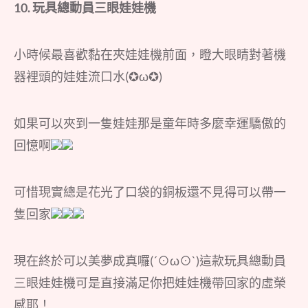
10.
玩具總動員三眼娃娃機
小時候最喜歡黏在夾娃娃機前面，瞪大眼睛對著機
器裡頭的娃娃流口水(✪ω✪)
如果可以夾到一隻娃娃那是童年時多麼幸運驕傲的
回憶啊
可惜現實總是花光了口袋的銅板還不見得可以帶一
隻回家
現在終於可以美夢成真囉(´⊙ω⊙`)這款玩具總動員
三眼娃娃機可是直接滿足你把娃娃機帶回家的虛榮
感耶！