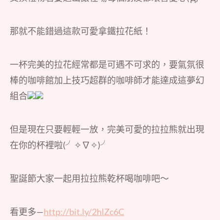
那就不能錯過這款可愛拿鐵拉花紙！
一杯完美的拉花經常都是可遇不可求的，要氣氛很
棒的咖啡館加上技巧超群的咖啡師才能達成這夢幻
組合
但是現在只要輕輕一放，完美可愛的拉拉熊就出現
在你的杯裡啦(╯✧∇✧)╯
聖誕節大家一起用拉拉熊乾杯喝咖啡吧～
看更多—
http://bit.ly/2hlZc6C