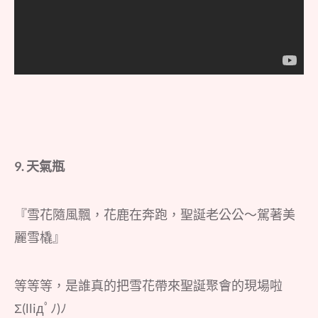
9. 天氣瓶
『雪花隨風飄，花鹿在奔跑，聖誕老公公～駕著美
麗雪橇』
等等等，是誰真的把雪花帶來聖誕聚會的現場啦
Σ(lliдﾟﾉ)ﾉ