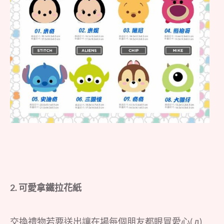
2. 可愛拿鐵拉花紙
交換禮物若要送出讓在場每個朋友都眼冒愛心( д)