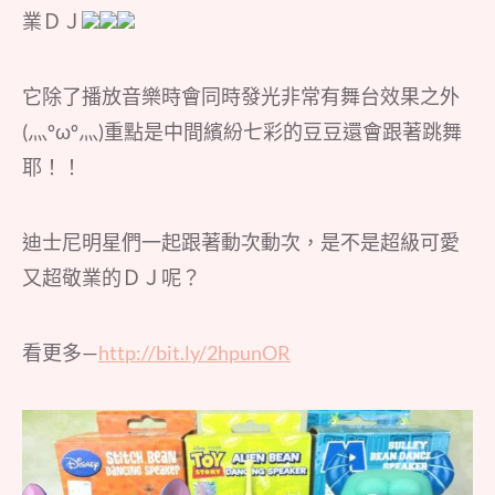
業ＤＪ
它除了播放音樂時會同時發光非常有舞台效果之外
(灬ºωº灬)重點是中間繽紛七彩的豆豆還會跟著跳舞
耶！！
迪士尼明星們一起跟著動次動次，是不是超級可愛
又超敬業的ＤＪ呢？
看更多—
http://bit.ly/2hpunOR