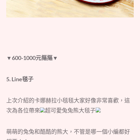
▼600-1000
元摳摳▼
5. Line毯子
上次介紹的卡娜赫拉小毯毯大家好像非常喜歡，這
次為各位帶來
超可愛兔兔熊大毯子
萌萌的兔兔和酷酷的熊大，不管是哪一個小編都好