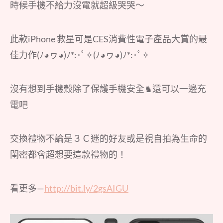
時候手機不給力沒電就超級哭哭～
此款iPhone 救星可是CES消費性電子產品大賞的最
佳力作(ﾉ◕ヮ◕)ﾉ*:･ﾟ✧(ﾉ◕ヮ◕)ﾉ*:･ﾟ✧
沒有想到手機殼除了保護手機安全♞還可以一邊充
電吧
交換禮物不論是３Ｃ迷的好友或是視自拍為生命的
閨密都會超想要這款禮物的！
看更多—
http://bit.ly/2gsAIGU