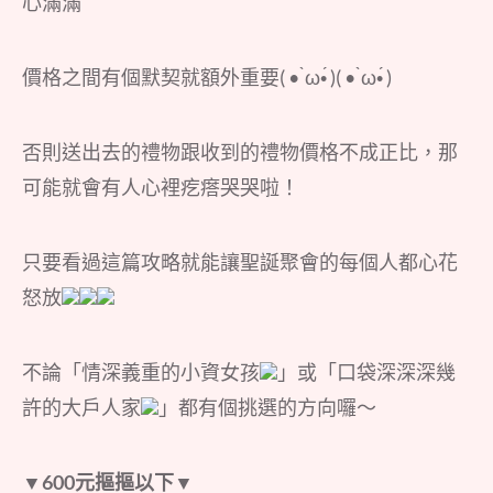
心滿滿
價格之間有個默契就額外重要( • ̀ω•́ )( • ̀ω•́ )
否則送出去的禮物跟收到的禮物價格不成正比，那
可能就會有人心裡疙瘩哭哭啦！
只要看過這篇攻略就能讓聖誕聚會的每個人都心花
怒放
不論「情深義重的小資女孩
」或「口袋深深深幾
許的大戶人家
」都有個挑選的方向囉～
▼600元摳摳以下▼