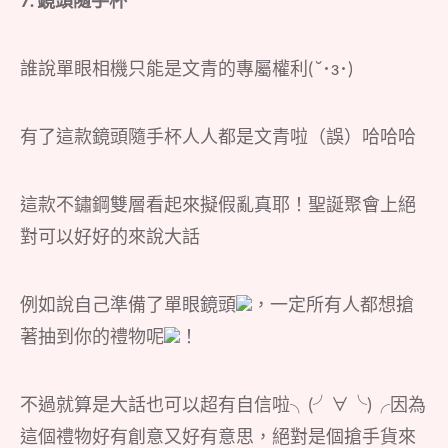
誰說單眼相機只能是文青的專屬權利( ˘･з･)
有了這款鏡頭隨手杯人人都是文青啦（誤）哈哈哈
這款不鏽鋼雙層看起來擬假亂真耶！聖誕聚會上絕
對可以好好的來說大話
例如說自己準備了單眼鏡頭
，一定所有人都想搶
著抽到你的禮物呢
！
不過就算是大話也可以超有自信啦╮(╯∀╰)╭因為
這個禮物好有創意又好有意思，絕對是個搶手貨來