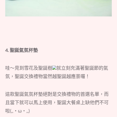
4.
聖誕氣氛杯墊
哇～見到雪花及聖誕樹
就立刻充滿著聖誕節的氣
氛，聖誕交換禮物當然越聖誕越應景囉！
這款聖誕氣氛杯墊絕對是交換禮物的首選名單，而
且當下就可以馬上使用，聖誕大餐桌上缺他們不可
啦(,,・ω・,,)