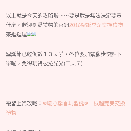
以上就是今天的攻略啦～～要是還是無法決定要買
什麼，歡迎到愛禮物的官網
2016聖誕季✰
交換禮物
來逛逛喔
聖誕節已經倒數１３天啦，各位要加緊腳步快點下
單囉，免得現貨被搶光光(〒︿〒)
複習上篇攻略：
❅暖心驚喜玩聖誕❅十樣超完美交換
禮物