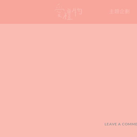
Skip
主題企劃
to
content
LEAVE A COMM