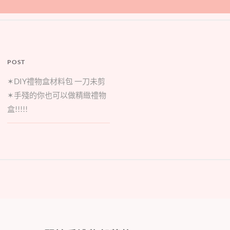
POST
✶DIY禮物盒材料包 一刀未剪
✶手殘的你也可以做精緻禮物
盒!!!!!