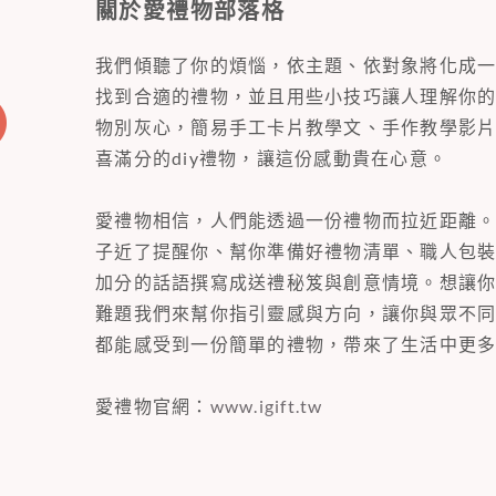
關於愛禮物部落格
我們傾聽了你的煩惱，依主題、依對象將化成
找到合適的禮物，並且用些小技巧讓人理解你
物別灰心，簡易手工卡片教學文、手作教學影
喜滿分的diy禮物，讓這份感動貴在心意。
愛禮物相信，人們能透過一份禮物而拉近距離
子近了提醒你、幫你準備好禮物清單、職人包
加分的話語撰寫成送禮秘笈與創意情境。想讓
難題我們來幫你指引靈感與方向，讓你與眾不
都能感受到一份簡單的禮物，帶來了生活中更
愛禮物官網：
www.igift.tw