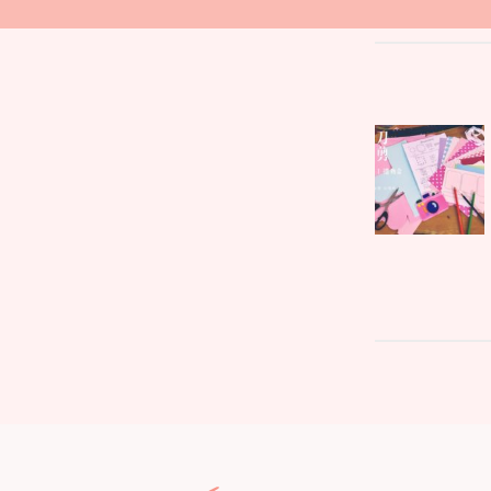
文
Parent
章
post:
導
覽