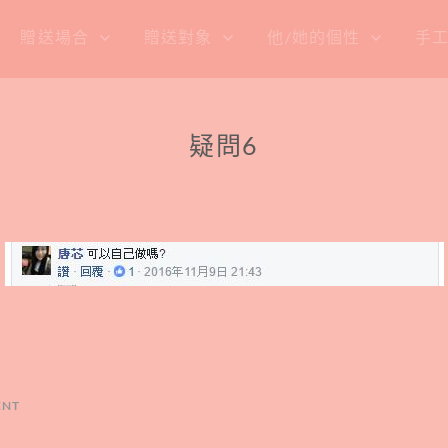
贈送場合
贈送對象
他/她的個性
手
疑問6
ENT