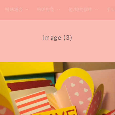
贈送場合
贈送對象
他/她的個性
手
image (3)