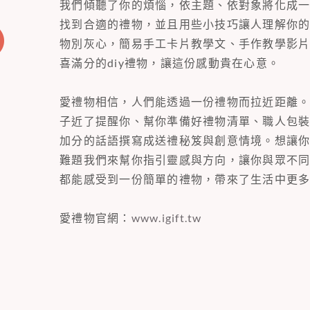
我們傾聽了你的煩惱，依主題、依對象將化成
找到合適的禮物，並且用些小技巧讓人理解你
物別灰心，簡易手工卡片教學文、手作教學影
喜滿分的diy禮物，讓這份感動貴在心意。
愛禮物相信，人們能透過一份禮物而拉近距離
子近了提醒你、幫你準備好禮物清單、職人包
加分的話語撰寫成送禮秘笈與創意情境。想讓
難題我們來幫你指引靈感與方向，讓你與眾不
都能感受到一份簡單的禮物，帶來了生活中更
愛禮物官網：
www.igift.tw