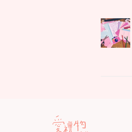
文
Parent
章
post:
導
覽