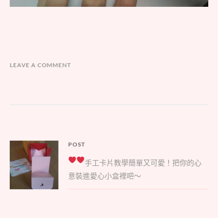
LEAVE A COMMENT
文
POST
Parent
章
手工卡片教學
簡單又可愛！把你的心
post:
導
意裝進愛心小盒裡吧～
覽