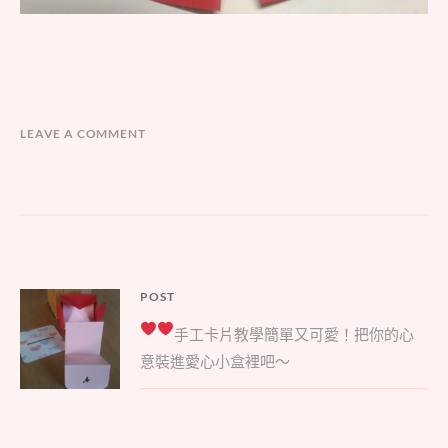
LEAVE A COMMENT
文
POST
Parent
章
手工卡片教學
簡單又可愛！把你的心
post:
導
意裝進愛心小盒裡吧～
覽