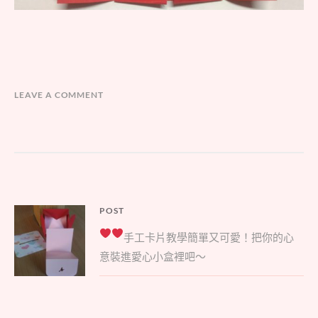
LEAVE A COMMENT
文
POST
Parent
章
手工卡片教學
簡單又可愛！把你的心
post:
導
意裝進愛心小盒裡吧～
覽