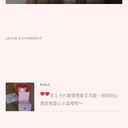
LEAVE A COMMENT
文
POST
Parent
章
手工卡片教學
簡單又可愛！把你的心
post:
導
意裝進愛心小盒裡吧～
覽