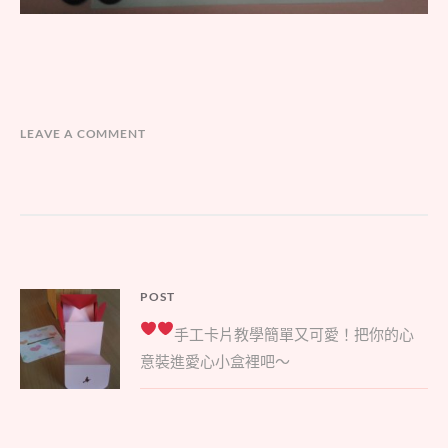
LEAVE A COMMENT
文
POST
Parent
章
手工卡片教學
簡單又可愛！把你的心
post:
導
意裝進愛心小盒裡吧～
覽