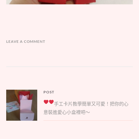
LEAVE A COMMENT
文
POST
Parent
章
手工卡片教學
簡單又可愛！把你的心
post:
導
意裝進愛心小盒裡吧～
覽