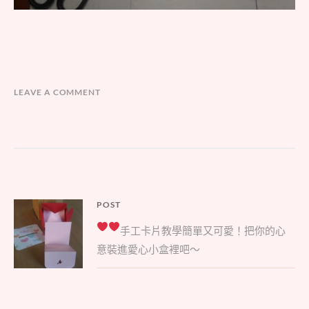
LEAVE A COMMENT
文
POST
Parent
章
手工卡片教學
簡單又可愛！把你的心
post:
導
意裝進愛心小盒裡吧～
覽