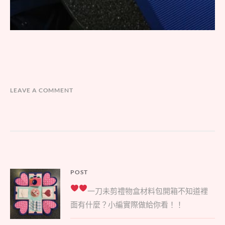
LEAVE A COMMENT
文
POST
Parent
章
一刀未剪禮物盒材料包開箱
不知道裡
post:
導
面有什麼？小編實際做給你看！！
覽