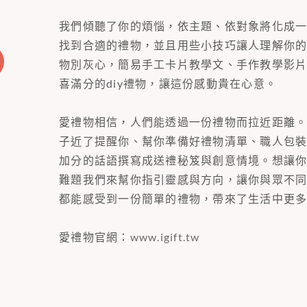
我們傾聽了你的煩惱，依主題、依對象將化成
找到合適的禮物，並且用些小技巧讓人理解你
物別灰心，簡易手工卡片教學文、手作教學影
喜滿分的diy禮物，讓這份感動貴在心意。
愛禮物相信，人們能透過一份禮物而拉近距離
子近了提醒你、幫你準備好禮物清單、職人包
加分的話語撰寫成送禮秘笈與創意情境。想讓
難題我們來幫你指引靈感與方向，讓你與眾不
都能感受到一份簡單的禮物，帶來了生活中更
愛禮物官網：
www.igift.tw