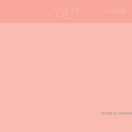
Skip
主題企劃
to
content
LEAVE A COMM