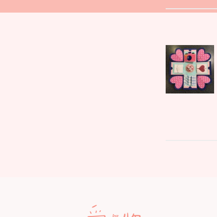
文
Parent
章
post:
導
覽