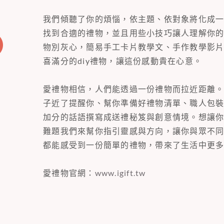
我們傾聽了你的煩惱，依主題、依對象將化成
找到合適的禮物，並且用些小技巧讓人理解你
物別灰心，簡易手工卡片教學文、手作教學影
喜滿分的diy禮物，讓這份感動貴在心意。
愛禮物相信，人們能透過一份禮物而拉近距離
子近了提醒你、幫你準備好禮物清單、職人包
加分的話語撰寫成送禮秘笈與創意情境。想讓
難題我們來幫你指引靈感與方向，讓你與眾不
都能感受到一份簡單的禮物，帶來了生活中更
愛禮物官網：
www.igift.tw