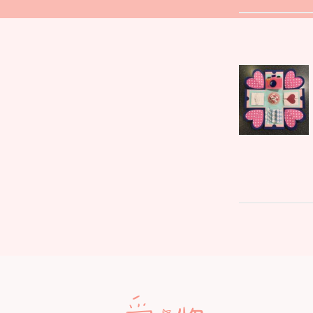
文
Parent
章
post:
導
覽