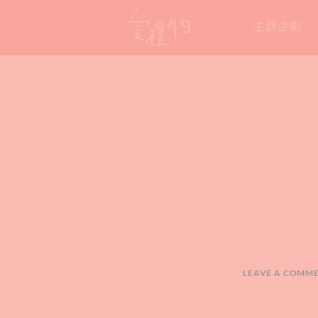
Skip
主題企劃
to
content
LEAVE A COMM