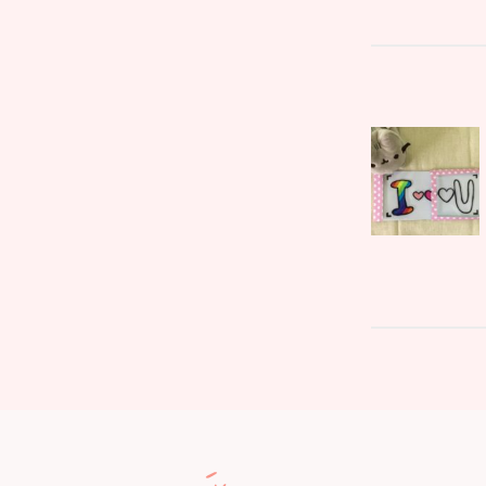
文
Parent
章
post:
導
覽