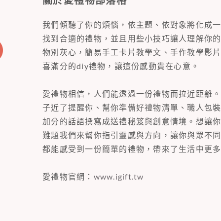
關於愛禮物部落格
我們傾聽了你的煩惱，依主題、依對象將化成
找到合適的禮物，並且用些小技巧讓人理解你
物別灰心，簡易手工卡片教學文、手作教學影
喜滿分的diy禮物，讓這份感動貴在心意。
愛禮物相信，人們能透過一份禮物而拉近距離
子近了提醒你、幫你準備好禮物清單、職人包
加分的話語撰寫成送禮秘笈與創意情境。想讓
難題我們來幫你指引靈感與方向，讓你與眾不
都能感受到一份簡單的禮物，帶來了生活中更
愛禮物官網：
www.igift.tw