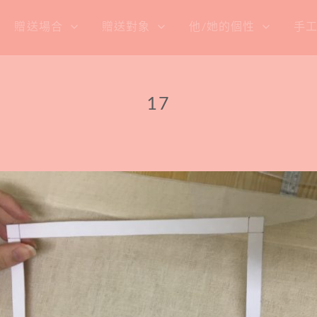
贈送場合
贈送對象
他/她的個性
手
17