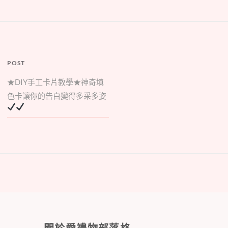
POST
★DIY手工卡片教學★神奇填
色卡讓你的告白變得多采多姿