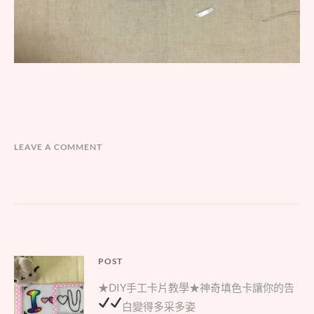
LEAVE A COMMENT
文
POST
Parent
章
★DIY手工卡片教學★神奇填色卡讓你的告
post:
導
白變得多采多姿