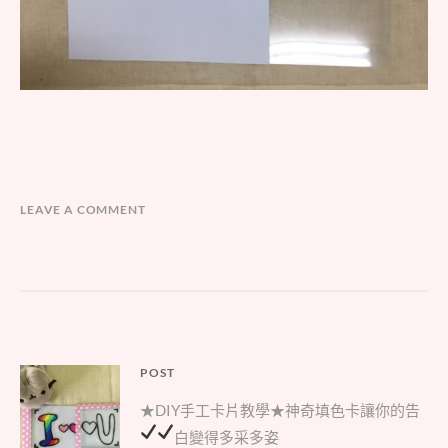
LEAVE A COMMENT
文
POST
Parent
章
★DIY手工卡片教學★神奇填色卡讓你的告
post:
導
白變得多采多姿