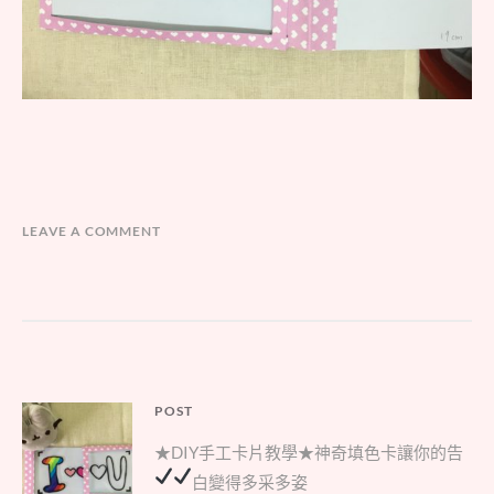
LEAVE A COMMENT
文
POST
Parent
章
★DIY手工卡片教學★神奇填色卡讓你的告
post:
導
白變得多采多姿