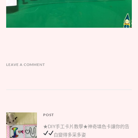
LEAVE A COMMENT
文
POST
Parent
章
★DIY手工卡片教學★神奇填色卡讓你的告
post:
導
白變得多采多姿