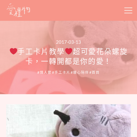
Skip
to
content
2017-03-13
手工卡片教學
超可愛花朵螺旋
卡，一轉開都是你的愛！
情人節
手工卡片
暖心陪伴
首頁