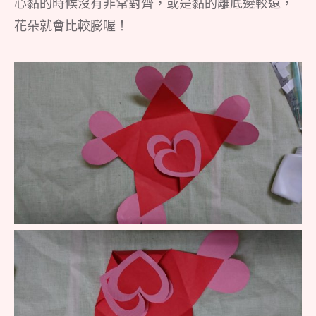
心黏的時候沒有非常對齊，或是黏的離底邊較遠，
花朵就會比較膨喔！