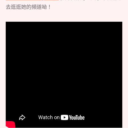
去逛逛她的頻道呦！