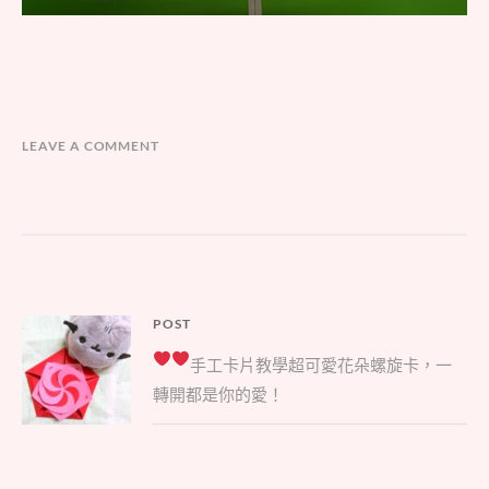
LEAVE A COMMENT
文
POST
Parent
章
手工卡片教學
超可愛花朵螺旋卡，一
post:
導
轉開都是你的愛！
覽