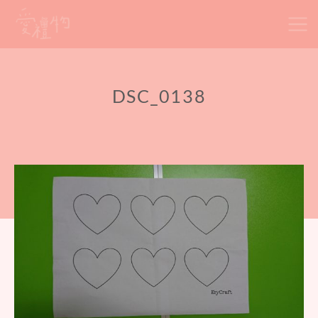
Skip
to
content
DSC_0138