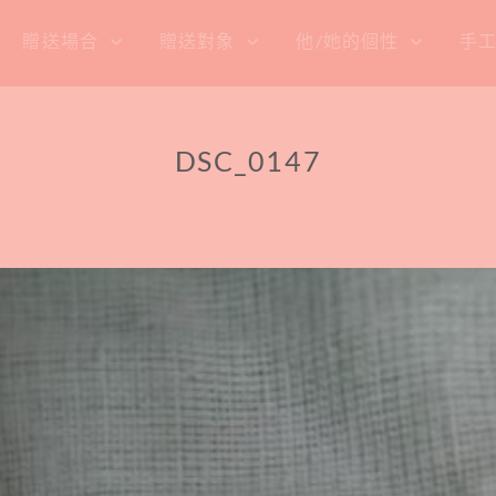
贈送場合
贈送對象
他/她的個性
手
DSC_0147