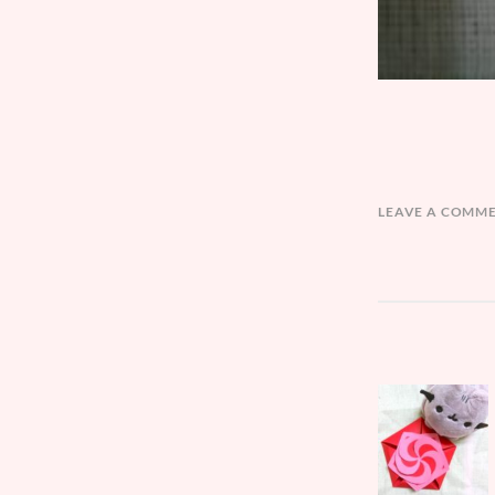
LEAVE A COMM
文
Parent
章
post:
導
覽