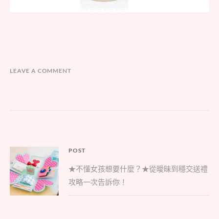
LEAVE A COMMENT
文
POST
Parent
章
★不懂女孩想要什麼？★從曖昧到穩交送禮
post:
導
攻略一次告訴你！
覽