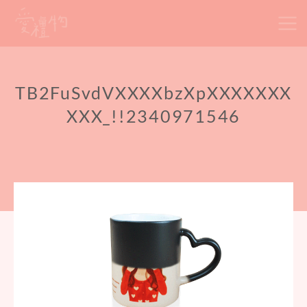
Skip
to
content
TB2FuSvdVXXXXbzXpXXXXXXX
XXX_!!2340971546