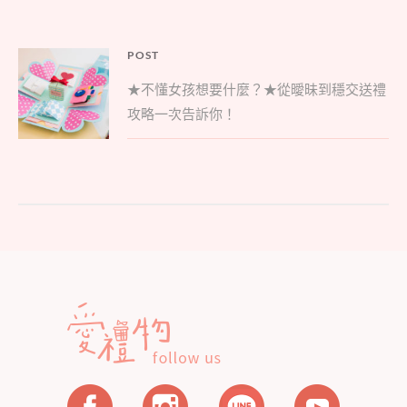
文
POST
Parent
章
★不懂女孩想要什麼？★從曖昧到穩交送禮
post:
導
攻略一次告訴你！
覽