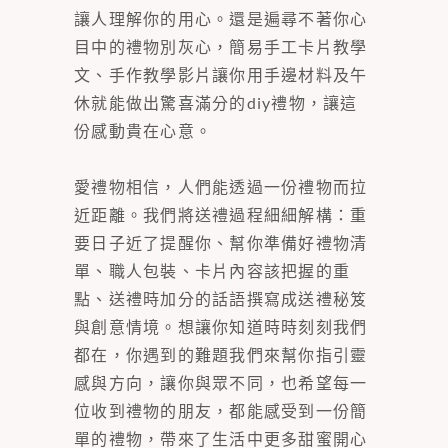
讓人理解你的用心。還是遍尋不著你心
目中的禮物別灰心，簡易手工卡片教學
文、手作教學影片讓你用手邊材料及午
休就能做出驚喜滿分的diy禮物，讓這
份感動貴在心意。
愛禮物相信，人們能透過一份禮物而拉
近距離。我們將送禮過程細細解構：重
要日子近了提醒你、幫你準備好禮物清
單、職人包裝、卡片內容該把握的重
點、送禮時加分的話語撰寫成送禮秘笈
與創意情境。想讓你知道時時刻刻我們
都在，你遇到的難題我們來幫你指引靈
感與方向，讓你與眾不同，也希望每一
位收到禮物的朋友，都能感受到一份簡
單的禮物，帶來了生活中更多甜蜜開心