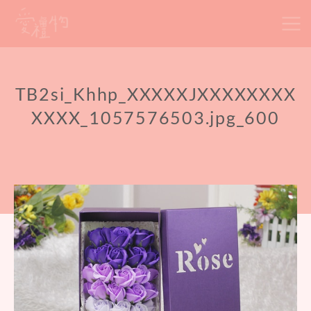
Skip
to
content
TB2si_Khhp_XXXXXJXXXXXXXX
XXXX_1057576503.jpg_600