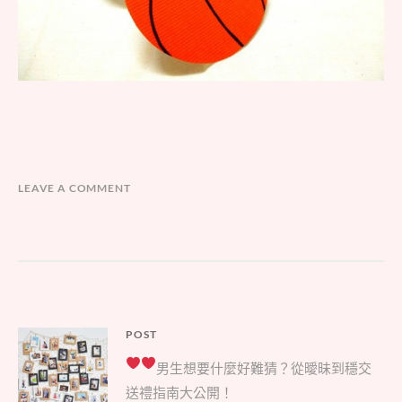
LEAVE A COMMENT
文
POST
Parent
章
男生想要什麼好難猜？
從曖昧到穩交
post:
導
送禮指南大公開！