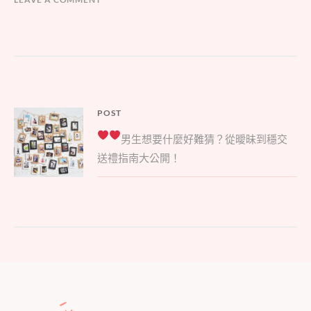
文
POST
Parent
章
男生想要什麼好難猜？
從曖昧到穩交
post:
導
送禮指南大公開！
覽