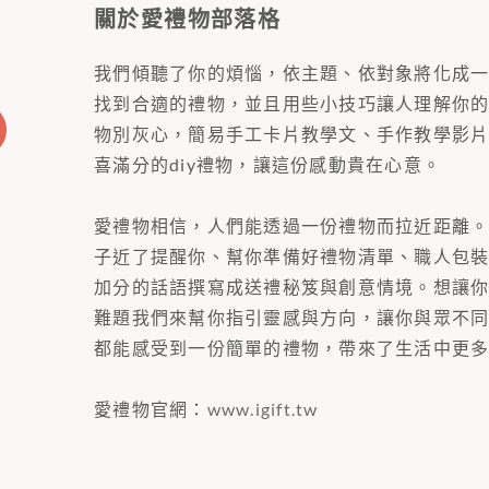
關於愛禮物部落格
我們傾聽了你的煩惱，依主題、依對象將化成
找到合適的禮物，並且用些小技巧讓人理解你
物別灰心，簡易手工卡片教學文、手作教學影
喜滿分的diy禮物，讓這份感動貴在心意。
愛禮物相信，人們能透過一份禮物而拉近距離
子近了提醒你、幫你準備好禮物清單、職人包
加分的話語撰寫成送禮秘笈與創意情境。想讓
難題我們來幫你指引靈感與方向，讓你與眾不
都能感受到一份簡單的禮物，帶來了生活中更
愛禮物官網：
www.igift.tw