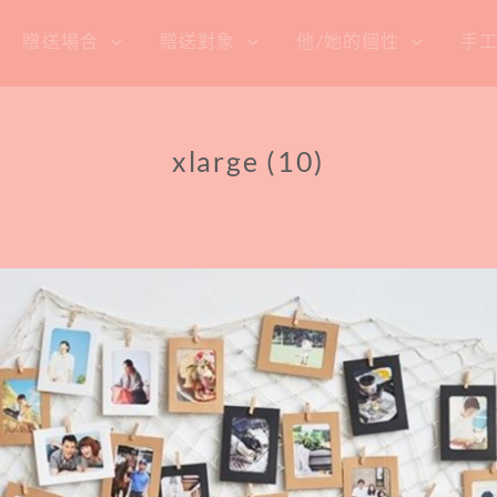
贈送場合
贈送對象
他/她的個性
手
xlarge (10)