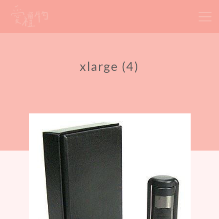
Skip
to
content
xlarge (4)