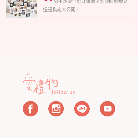
男生想要什麼好難猜？
從曖昧到穩交
post:
導
送禮指南大公開！
覽