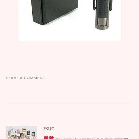
LEAVE A COMMENT
文
POST
Parent
章