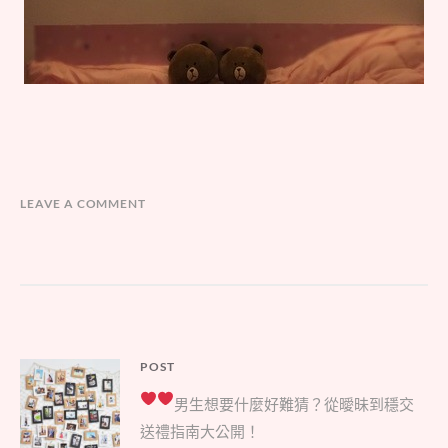
LEAVE A COMMENT
文
POST
Parent
章
男生想要什麼好難猜？
從曖昧到穩交
post:
導
送禮指南大公開！