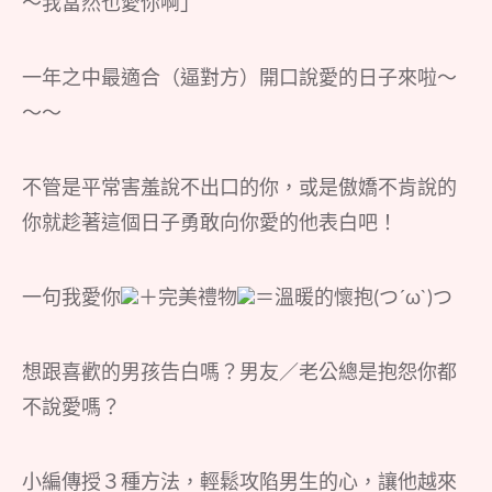
～我當然也愛你啊」
一年之中最適合（逼對方）開口說愛的日子來啦～
～～
不管是平常害羞說不出口的你，或是傲嬌不肯說的
你就趁著這個日子勇敢向你愛的他表白吧！
一句我愛你
＋完美禮物
＝溫暖的懷抱(つ´ω`)つ
想跟喜歡的男孩告白嗎？男友／老公總是抱怨你都
不說愛嗎？
小編傳授３種方法，輕鬆攻陷男生的心，讓他越來