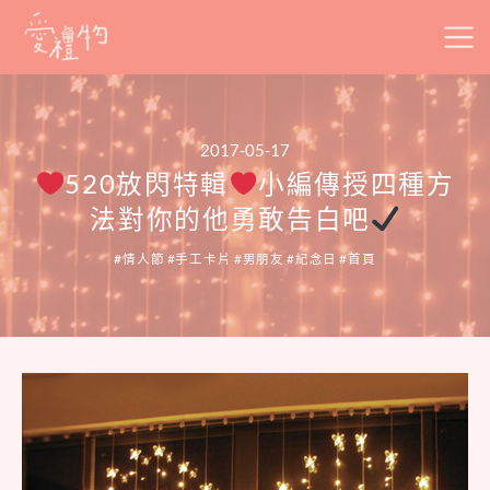
Skip
to
content
2017-05-17
520放閃特輯
小編傳授四種方
法對你的他勇敢告白吧
情人節
手工卡片
男朋友
紀念日
首頁