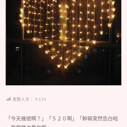
瀏覽人次：
9,113
「今天幾號啊？」「５２０啊」「幹嘛突然告白啦