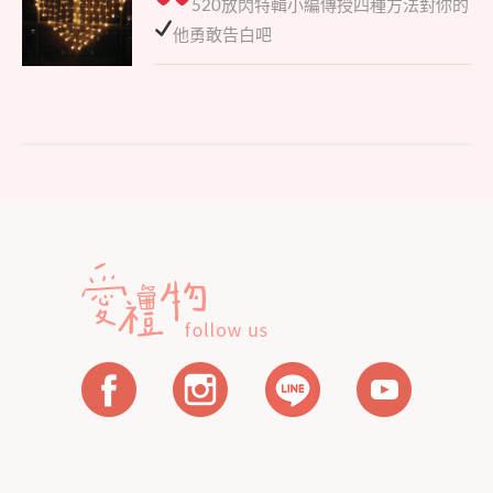
520放閃特輯
小編傳授四種方法對你的
post:
導
他勇敢告白吧
覽