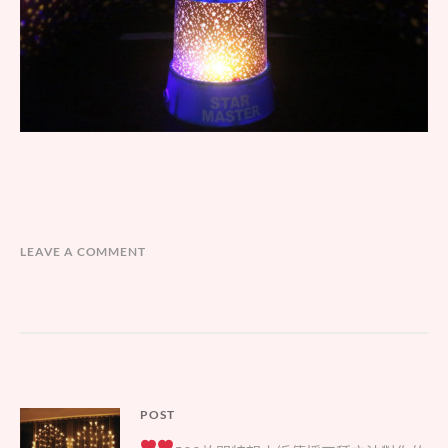
LEAVE A COMMENT
文
POST
Parent
章