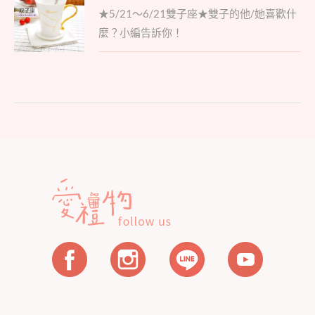
Parent
章
★5/21～6/21雙子座★雙子的他/她喜歡什
post:
導
麼？小編告訴你！
覽