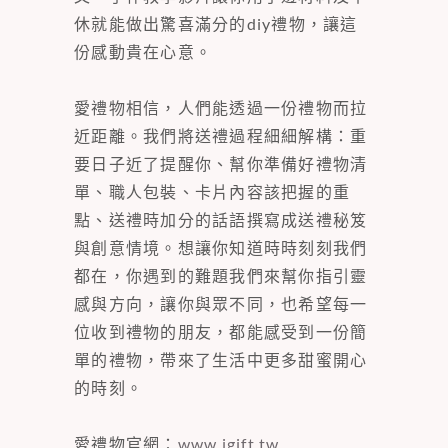
休就能做出驚喜滿分的diy禮物，讓這
份感動貴在心意。
愛禮物相信，人們能透過一份禮物而拉
近距離。我們將送禮過程細細解構：重
要日子近了提醒你、幫你準備好禮物清
單、職人包裝、卡片內容該把握的重
點、送禮時加分的話語撰寫成送禮秘笈
與創意情境。想讓你知道時時刻刻我們
都在，你遇到的難題我們來幫你指引靈
感與方向，讓你與眾不同，也希望每一
位收到禮物的朋友，都能感受到一份簡
單的禮物，帶來了生活中更多甜蜜開心
的時刻。
愛禮物官網：
www.igift.tw