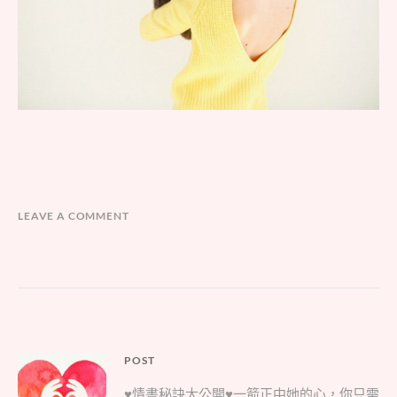
LEAVE A COMMENT
文
POST
Parent
章
♥情書秘訣大公開♥一箭正中她的心，你只需