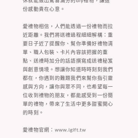
休就能做出驚喜滿分的diy禮物，讓這
份感動貴在心意。
愛禮物相信，人們能透過一份禮物而拉
近距離。我們將送禮過程細細解構：重
要日子近了提醒你、幫你準備好禮物清
單、職人包裝、卡片內容該把握的重
點、送禮時加分的話語撰寫成送禮秘笈
與創意情境。想讓你知道時時刻刻我們
都在，你遇到的難題我們來幫你指引靈
感與方向，讓你與眾不同，也希望每一
位收到禮物的朋友，都能感受到一份簡
單的禮物，帶來了生活中更多甜蜜開心
的時刻。
愛禮物官網：
www.igift.tw