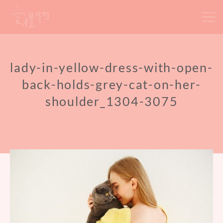
Skip
to
content
lady-in-yellow-dress-with-open-
back-holds-grey-cat-on-her-
shoulder_1304-3075