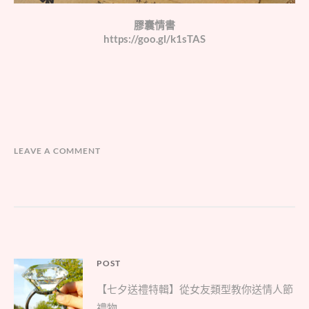
膠囊情書
https://goo.gl/k1sTAS
LEAVE A COMMENT
文
POST
Parent
章
【七夕送禮特輯】從女友類型教你送情人節
post:
導
禮物