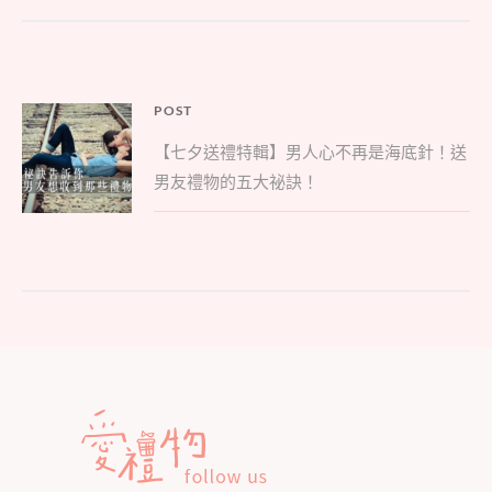
文
POST
Parent
章
【七夕送禮特輯】男人心不再是海底針！送
post:
導
男友禮物的五大祕訣！
覽