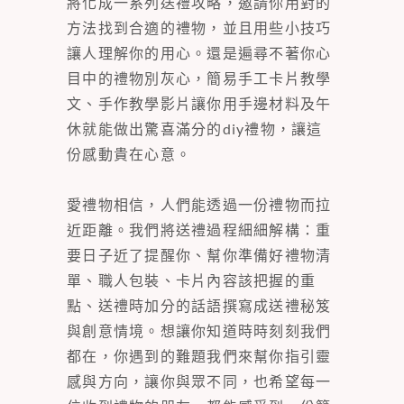
將化成一系列送禮攻略，邀請你用對的
方法找到合適的禮物，並且用些小技巧
讓人理解你的用心。還是遍尋不著你心
目中的禮物別灰心，簡易手工卡片教學
文、手作教學影片讓你用手邊材料及午
休就能做出驚喜滿分的diy禮物，讓這
份感動貴在心意。
愛禮物相信，人們能透過一份禮物而拉
近距離。我們將送禮過程細細解構：重
要日子近了提醒你、幫你準備好禮物清
單、職人包裝、卡片內容該把握的重
點、送禮時加分的話語撰寫成送禮秘笈
與創意情境。想讓你知道時時刻刻我們
都在，你遇到的難題我們來幫你指引靈
感與方向，讓你與眾不同，也希望每一